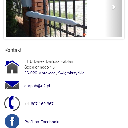
Kontakt
FHU Darex Dariusz Pabian
Ściegiennego 15
,
26-026
Morawica
Świętokrzyskie
darpab@o2.pl
tel:
607 169 367
Profil na Facebooku