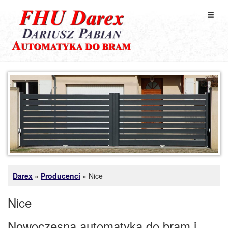
Toggl
naviga
Darex
»
Producenci
»
Nice
Nice
Nowoczesna automatyka do bram i