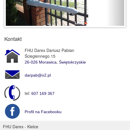
Kontakt
FHU Darex Dariusz Pabian
Ściegiennego 15
,
26-026
Morawica
Świętokrzyskie
darpab@o2.pl
tel:
607 169 367
Profil na Facebooku
FHU Darex - Kielce