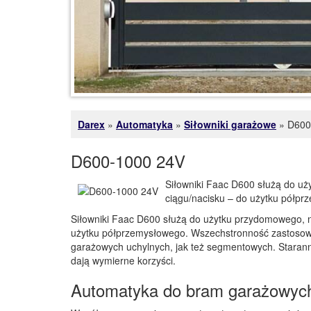
Darex
»
Automatyka
»
Siłowniki garażowe
»
D600
D600-1000 24V
Siłowniki Faac D600 służą do uż
ciągu/nacisku – do użytku półpr
Siłowniki Faac D600 służą do użytku przydomowego, n
użytku półprzemysłowego. Wszechstronność zastoso
garażowych uchylnych, jak też segmentowych. Starann
dają wymierne korzyści.
Automatyka do bram garażowych