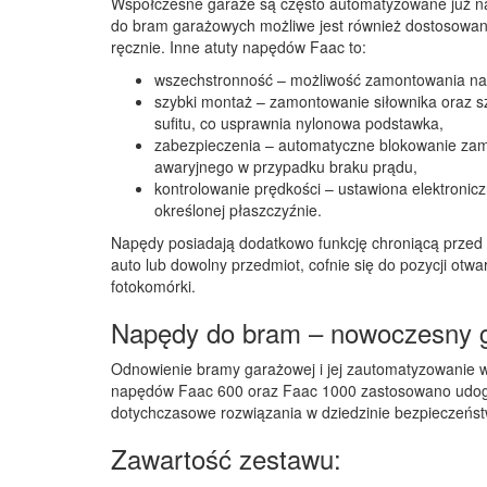
Współczesne garaże są często automatyzowane już na
do bram garażowych możliwe jest również dostosowan
ręcznie. Inne atuty napędów Faac to:
wszechstronność – możliwość zamontowania na 
szybki montaż – zamontowanie siłownika oraz
sufitu, co usprawnia nylonowa podstawka,
zabezpieczenia – automatyczne blokowanie zamk
awaryjnego w przypadku braku prądu,
kontrolowanie prędkości – ustawiona elektronic
określonej płaszczyźnie.
Napędy posiadają dodatkowo funkcję chroniącą przed 
auto lub dowolny przedmiot, cofnie się do pozycji otw
fotokomórki.
Napędy do bram – nowoczesny g
Odnowienie bramy garażowej i jej zautomatyzowanie wa
napędów Faac 600 oraz Faac 1000 zastosowano udogo
dotychczasowe rozwiązania w dziedzinie bezpieczeństw
Zawartość zestawu: