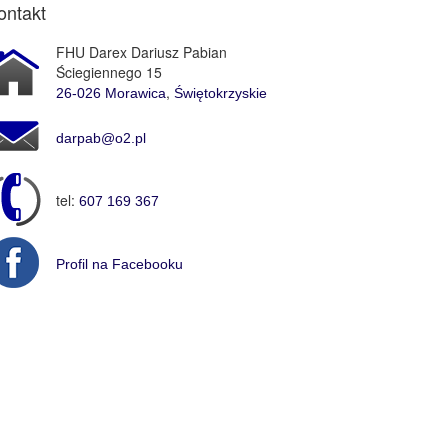
ontakt
FHU Darex Dariusz Pabian
Ściegiennego 15
,
26-026
Morawica
Świętokrzyskie
darpab@o2.pl
tel:
607 169 367
Profil na Facebooku