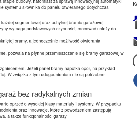
 etapie budowy, natomiast za sprawą innowacyjnej automatyki
K
ie systemu siłownika do panelu otwieranego dotychczas
każdej segmentowej oraz uchylnej bramie garażowej,
 szyny wymaga podstawowych czynności, mocować należy do
niętej bramy, a jednocześnie możliwość otwierania
znie, pozwala na płynne przemieszczanie się bramy garażowej w
zgnieceniem. Jeżeli panel bramy napotka opór, na przykład
artej. W związku z tym udogodnieniem nie są potrzebne
araż bez radykalnych zmian
rto oprzeć o wysokiej klasy materiały i systemy. W przypadku
dnienia oraz innowacje, które z powodzeniem zastępują
a, a także funkcjonalności garaży.