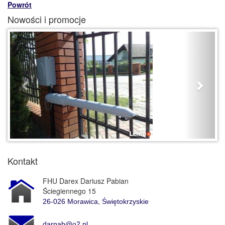
Powrót
Nowości i promocje
Previous
Next
Kontakt
FHU Darex Dariusz Pabian
Ściegiennego 15
,
26-026
Morawica
Świętokrzyskie
darpab@o2.pl