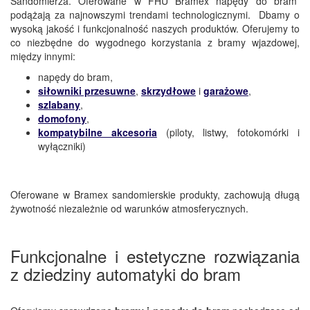
Sandomierza. Oferowane w FHU Bramex napędy do bram
podążają za najnowszymi trendami technologicznymi. Dbamy o
wysoką jakość i funkcjonalność naszych produktów. Oferujemy to
co niezbędne do wygodnego korzystania z bramy wjazdowej,
między innymi:
napędy do bram,
siłowniki przesuwne
,
skrzydłowe
i
garażowe
,
szlabany
,
domofony
,
kompatybilne akcesoria
(piloty, listwy, fotokomórki i
wyłączniki)
Oferowane w Bramex sandomierskie produkty, zachowują długą
żywotność niezależnie od warunków atmosferycznych.
Funkcjonalne i estetyczne rozwiązania
z dziedziny automatyki do bram