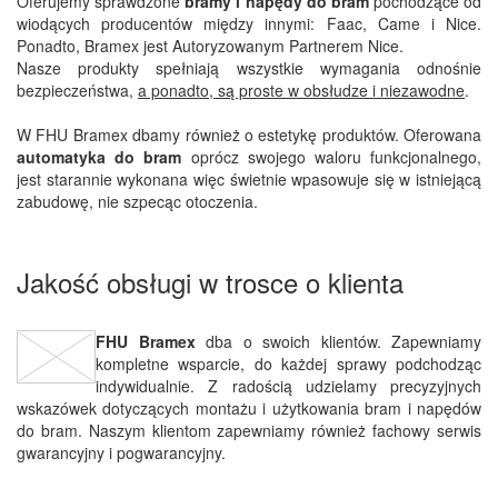
Oferujemy sprawdzone
bramy i napędy do bram
pochodzące od
wiodących producentów między innymi: Faac, Came i Nice.
Ponadto, Bramex jest Autoryzowanym Partnerem Nice.
Nasze produkty spełniają wszystkie wymagania odnośnie
bezpieczeństwa,
a ponadto, są proste w obsłudze i niezawodne
.
W FHU Bramex dbamy również o estetykę produktów. Oferowana
automatyka do bram
oprócz swojego waloru funkcjonalnego,
jest starannie wykonana więc świetnie wpasowuje się w istniejącą
zabudowę, nie szpecąc otoczenia.
Jakość obsługi w trosce o klienta
FHU Bramex
dba o swoich klientów. Zapewniamy
kompletne wsparcie, do każdej sprawy podchodząc
indywidualnie. Z radością udzielamy precyzyjnych
wskazówek dotyczących montażu i użytkowania bram i napędów
do bram. Naszym klientom zapewniamy również fachowy serwis
gwarancyjny i pogwarancyjny.